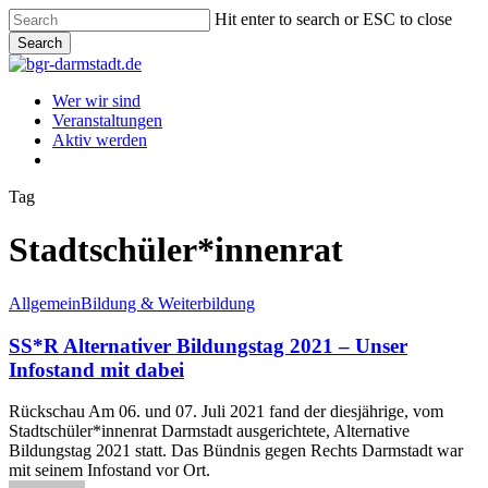
Skip
Hit enter to search or ESC to close
to
Search
main
Close
content
Search
Menu
Wer wir sind
Veranstaltungen
Aktiv werden
instagram
Tag
Stadtschüler*innenrat
SS*R
Allgemein
Bildung & Weiterbildung
Alternativer
Bildungstag
SS*R Alternativer Bildungstag 2021 – Unser
2021
Infostand mit dabei
–
Unser
Rückschau Am 06. und 07. Juli 2021 fand der diesjährige, vom
Infostand
Stadtschüler*innenrat Darmstadt ausgerichtete, Alternative
mit
Bildungstag 2021 statt. Das Bündnis gegen Rechts Darmstadt war
dabei
mit seinem Infostand vor Ort.