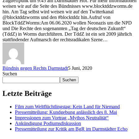
Zugtreffpunk um 9:45 am Darmstädter Hbf. Für mehr Informationen
weisen wir auf die Seite des Bündnisses www.blocktddzworms.de
hin. Am Tag selbst wird weisen wir auf den Twitterkanal
@blocktddzworms und den #blocktddz hin.Aufruf von
BlockTddZWorms:Am 06.06.2020 wollen Neonazis um die NPD
und Die Rechte den sogenannten „Tag der deutschen Zukunft“
(TddZ) in Worms durchführen. Der TddZ ist ein seit 2009 jährlich
stattfindender Aufmarsch der rechtsradikalen Szene…
Bündnis gegen Rechts Darmstadt
5 Juni, 2020
Suchen
Suchen
Letzte Beiträge
Film zum Weltflüchtlingstag: Kein Land für Niemand
Pressemitteilung: Kundgebung anlässlich des 8. Mai
Impressionen zum Vortrag „Mythos Neutralität“
Ankündigung Podiumsdiskussion
Pressemitteilung zur Kritik am BgR im Darmstädter Echo