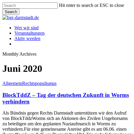
Skip
Hit enter to search or ESC to close
to
Search
main
Close
content
Search
Menu
Wer wir sind
Veranstaltungen
Aktiv werden
instagram
Monthly Archives
Juni 2020
BlockTddZ
Allgemein
Rechtspopulismus
–
Tag
BlockTddZ – Tag der deutschen Zukunft in Worms
der
verhindern
deutschen
Zukunft
Als Bündnis gegen Rechts Darmstadt unterstützen wir den Aufruf
in
von BlockTddzWorms sich an Aktionen des Zivilen Ungehorsams
Worms
zu beteiligen um den geplanten Naziaufmarsch in Worms zu
verhindern
verhindern.Für eine gemeinesame Anreise gibt es am 06.06. einen