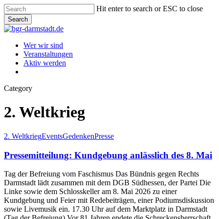
Skip
Hit enter to search or ESC to close
to
Search
main
Close
content
Search
Menu
Wer wir sind
Veranstaltungen
Aktiv werden
instagram
Category
2. Weltkrieg
Pressemitteilung:
2. Weltkrieg
Events
Gedenken
Presse
Kundgebung
anlässlich
Pressemitteilung: Kundgebung anlässlich des 8. Mai
des
8.
Tag der Befreiung vom Faschismus Das Bündnis gegen Rechts
Mai
Darmstadt lädt zusammen mit dem DGB Südhessen, der Partei Die
Linke sowie dem Schlosskeller am 8. Mai 2026 zu einer
Kundgebung und Feier mit Redebeiträgen, einer Podiumsdiskussion
sowie Livemusik ein. 17.30 Uhr auf dem Marktplatz in Darmstadt
(Tag der Befreiung) Vor 81 Jahren endete die Schreckensherrschaft