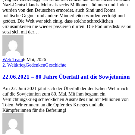
Nazi-Deutschlands. Mehr als sechs Millionen Jüdinnen und Juden
wurden von den Deutschen ermordet, auch Sinti und Roma,
politische Gegner und andere Minderheiten wurden verfolgt und
getötet. Die Welt war sich einig, dass solche schrecklichen
Grausamkeiten nie wieder passieren dürfen. Die Podiumsdiskussion
setzt sich mit der…
Web Team
6 Mai, 2026
22.06.2021
2. Weltkrieg
Gedenken
Geschichte
–
80
22.06.2021 – 80 Jahre Überfall auf die Sowjetunion
Jahre
Überfall
Am 22. Juni 2021 jährt sich der Überfall der deutschen Wehrmacht
auf
auf die Sowjetunion zum 80. Mal. Mit ihm begann ein
die
Vernichtungskrieg schrecklichen Ausmaßes und mit Millionen von
Sowjetunion
Toten. Wir erinnern an die Opfer des Krieges und alle
Kämpfer:innen für die Befreiung!