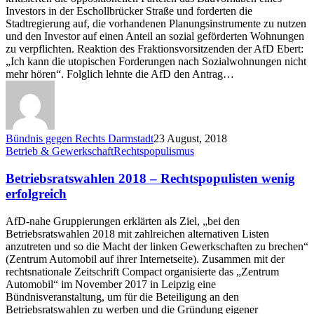
Investors in der Eschollbrücker Straße und forderten die
Stadtregierung auf, die vorhandenen Planungsinstrumente zu nutzen
und den Investor auf einen Anteil an sozial geförderten Wohnungen
zu verpflichten. Reaktion des Fraktionsvorsitzenden der AfD Ebert:
„Ich kann die utopischen Forderungen nach Sozialwohnungen nicht
mehr hören“. Folglich lehnte die AfD den Antrag…
Bündnis gegen Rechts Darmstadt
23 August, 2018
Betriebsratswahlen
Betrieb & Gewerkschaft
Rechtspopulismus
2018
–
Betriebsratswahlen 2018 – Rechtspopulisten wenig
Rechtspopulisten
erfolgreich
wenig
erfolgreich
AfD-nahe Gruppierungen erklärten als Ziel, „bei den
Betriebsratswahlen 2018 mit zahlreichen alternativen Listen
anzutreten und so die Macht der linken Gewerkschaften zu brechen“
(Zentrum Automobil auf ihrer Internetseite). Zusammen mit der
rechtsnationale Zeitschrift Compact organisierte das „Zentrum
Automobil“ im November 2017 in Leipzig eine
Bündnisveranstaltung, um für die Beteiligung an den
Betriebsratswahlen zu werben und die Gründung eigener