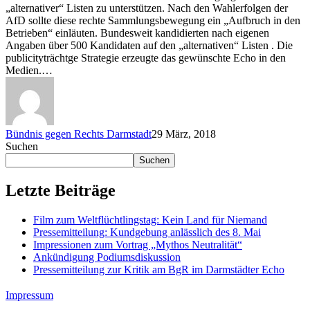
„alternativer“ Listen zu unterstützen. Nach den Wahlerfolgen der
AfD sollte diese rechte Sammlungsbewegung ein „Aufbruch in den
Betrieben“ einläuten. Bundesweit kandidierten nach eigenen
Angaben über 500 Kandidaten auf den „alternativen“ Listen . Die
publicityträchtge Strategie erzeugte das gewünschte Echo in den
Medien.…
Bündnis gegen Rechts Darmstadt
29 März, 2018
Suchen
Suchen
Letzte Beiträge
Film zum Weltflüchtlingstag: Kein Land für Niemand
Pressemitteilung: Kundgebung anlässlich des 8. Mai
Impressionen zum Vortrag „Mythos Neutralität“
Ankündigung Podiumsdiskussion
Pressemitteilung zur Kritik am BgR im Darmstädter Echo
Impressum