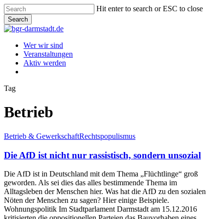
Skip
Hit enter to search or ESC to close
to
Search
main
Close
content
Search
Menu
Wer wir sind
Veranstaltungen
Aktiv werden
instagram
Tag
Betrieb
Die
Betrieb & Gewerkschaft
Rechtspopulismus
AfD
ist
Die AfD ist nicht nur rassistisch, sondern unsozial
nicht
nur
Die AfD ist in Deutschland mit dem Thema „Flüchtlinge“ groß
rassistisch,
geworden. Als sei dies das alles bestimmende Thema im
sondern
Alltagsleben der Menschen hier. Was hat die AfD zu den sozialen
unsozial
Nöten der Menschen zu sagen? Hier einige Beispiele.
Wohnungspolitik Im Stadtparlament Darmstadt am 15.12.2016
kritisierten die oppositionellen Parteien das Bauvorhaben eines