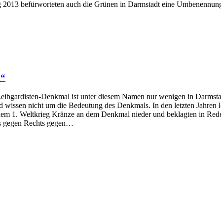
ng 2013 befürworteten auch die Grünen in Darmstadt eine Umbenennu
n“
 Leibgardisten-Denkmal ist unter diesem Namen nur wenigen in Darmst
und wissen nicht um die Bedeutung des Denkmals. In den letzten Jahren
dem 1. Weltkrieg Kränze an dem Denkmal nieder und beklagten in Rede
nis gegen Rechts gegen…