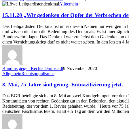
15.11.20
15.11.20
Allgemein
„Wir
gedenken
15.11.20 „Wir gedenken der Opfer der Verbrechen d
der
Opfer
Das Leibgardisten-Denkmal ist unter diesem Namen nur wenigen in D
der
und wissen nicht um die Bedeutung des Denkmals. Es ist unerträglich
Verbrechen
Bundeswehr klagen.Das Denkmal war zunächst dem Gedenken an die G
der
einen Vernichtungskrieg darf es nicht weiter geben. In den letzten 4
Wehrmacht“
–
Aktion
gegen
Kriegsverklärung
Bündnis gegen Rechts Darmstadt
9 November, 2020
am
8.
Allgemein
Rechtspopulismus
Volkstrauertag
Mai,
75
8. Mai, 75 Jahre sind genug. Entnazifizierung jetzt.
Jahre
sind
Das BGR beteiligte sich am 8. Mai an zwei Kundgebungen vor dem 1. P
genug.
Kontinuitäten von rechten Gedankengut in den Behörden, den aktuelle
Entnazifizierung
Redebeitrag, der vor dem 1. Revier gehalten wurde. "Heute vor 75 Ja
jetzt.
deutschen Faschismus feiern. Es ist ein Tag an dem wir den Millionen