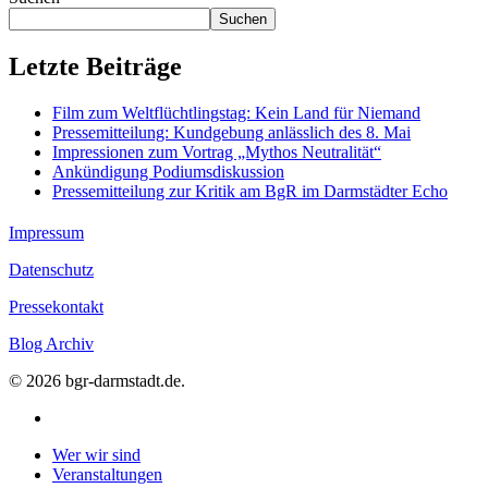
Suchen
Letzte Beiträge
Film zum Weltflüchtlingstag: Kein Land für Niemand
Pressemitteilung: Kundgebung anlässlich des 8. Mai
Impressionen zum Vortrag „Mythos Neutralität“
Ankündigung Podiumsdiskussion
Pressemitteilung zur Kritik am BgR im Darmstädter Echo
Impressum
Datenschutz
Pressekontakt
Blog Archiv
© 2026 bgr-darmstadt.de.
instagram
Close
Wer wir sind
Menu
Veranstaltungen