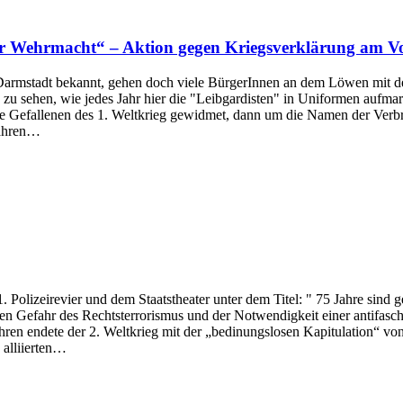
er Wehrmacht“ – Aktion gegen Kriegsverklärung am Vo
armstadt bekannt, gehen doch viele BürgerInnen an dem Löwen mit dem 
 zu sehen, wie jedes Jahr hier die "Leibgardisten" in Uniformen aufma
efallenen des 1. Weltkrieg gewidmet, dann um die Namen der Verbrec
 Jahren…
olizeirevier und dem Staatstheater unter dem Titel: " 75 Jahre sind ge
n Gefahr des Rechtsterrorismus und der Notwendigkeit einer antifasch
hren endete der 2. Weltkrieg mit der „bedinungslosen Kapitulation“ vo
 alliierten…