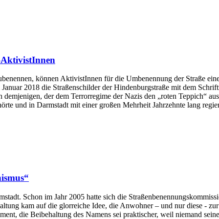
-AktivistInnen
ubenennen, können AktivistInnen für die Umbenennung der Straße eine
anuar 2018 die Straßenschilder der Hindenburgstraße mit dem Schriftzu
h demjenigen, der dem Terrorregime der Nazis den „roten Teppich“ aus
rte und in Darmstadt mit einer großen Mehrheit Jahrzehnte lang regi
hismus“
mstadt. Schon im Jahr 2005 hatte sich die Straßenbenennungskommiss
ltung kam auf die glorreiche Idee, die Anwohner – und nur diese - z
nt, die Beibehaltung des Namens sei praktischer, weil niemand seine