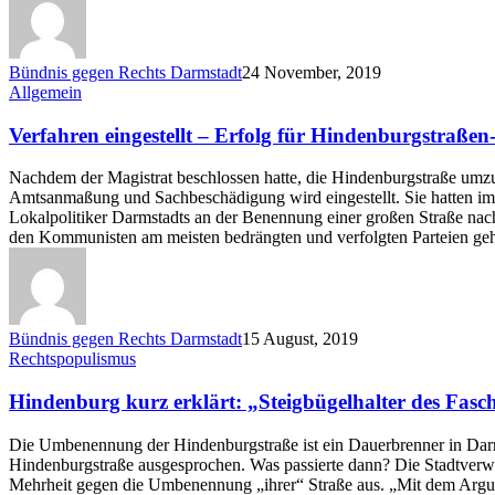
Bündnis gegen Rechts Darmstadt
24 November, 2019
Verfahren
Allgemein
eingestellt
–
Verfahren eingestellt – Erfolg für Hindenburgstraßen
Erfolg
für
Nachdem der Magistrat beschlossen hatte, die Hindenburgstraße umz
Hindenburgstraßen-
Amtsanmaßung und Sachbeschädigung wird eingestellt. Sie hatten im J
AktivistInnen
Lokalpolitiker Darmstadts an der Benennung einer großen Straße nac
den Kommunisten am meisten bedrängten und verfolgten Parteien gehö
Bündnis gegen Rechts Darmstadt
15 August, 2019
Hindenburg
Rechtspopulismus
kurz
erklärt:
Hindenburg kurz erklärt: „Steigbügelhalter des Fasc
„Steigbügelhalter
des
Die Umbenennung der Hindenburgstraße ist ein Dauerbrenner in Dar
Faschismus“
Hindenburgstraße ausgesprochen. Was passierte dann? Die Stadtverwa
Mehrheit gegen die Umbenennung „ihrer“ Straße aus. „Mit dem Argume