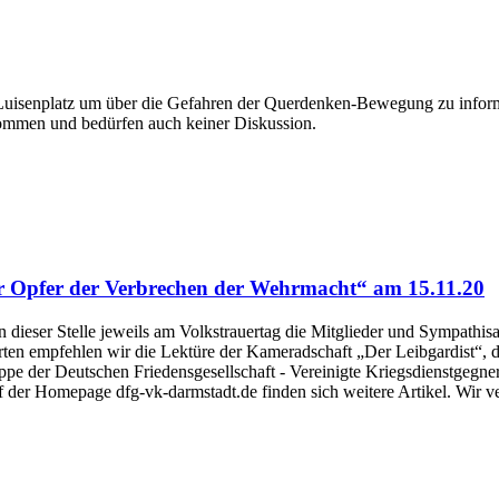
 Luisenplatz um über die Gefahren der Querdenken-Bewegung zu infor
kommen und bedürfen auch keiner Diskussion.
r Opfer der Verbrechen der Wehrmacht“ am 15.11.20
dieser Stelle jeweils am Volkstrauertag die Mitglieder und Sympathis
ten empfehlen wir die Lektüre der Kameradschaft „Der Leibgardist“, die
pe der Deutschen Friedensgesellschaft - Vereinigte Kriegsdienstgegner
Auf der Homepage dfg-vk-darmstadt.de finden sich weitere Artikel. Wi