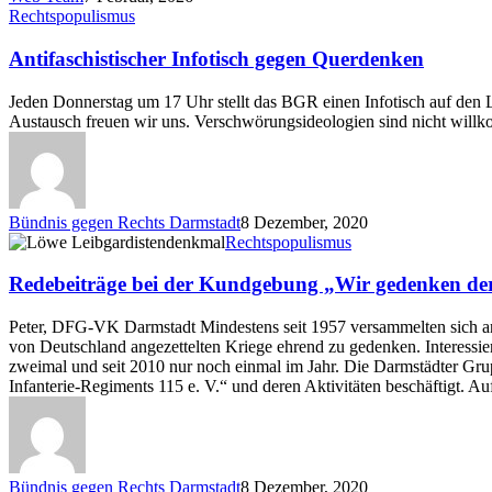
Antifaschistischer
Rechtspopulismus
Infotisch
gegen
Antifaschistischer Infotisch gegen Querdenken
Querdenken
Jeden Donnerstag um 17 Uhr stellt das BGR einen Infotisch auf den
Austausch freuen wir uns. Verschwörungsideologien sind nicht will
Bündnis gegen Rechts Darmstadt
8 Dezember, 2020
Redebeiträge
Rechtspopulismus
bei
der
Redebeiträge bei der Kundgebung „Wir gedenken de
Kundgebung
„Wir
Peter, DFG-VK Darmstadt Mindestens seit 1957 versammelten sich an 
gedenken
von Deutschland angezettelten Kriege ehrend zu gedenken. Interessier
der
zweimal und seit 2010 nur noch einmal im Jahr. Die Darmstädter Grup
Opfer
Infanterie-Regiments 115 e. V.“ und deren Aktivitäten beschäftigt. 
der
Verbrechen
der
Wehrmacht“
am
Bündnis gegen Rechts Darmstadt
8 Dezember, 2020