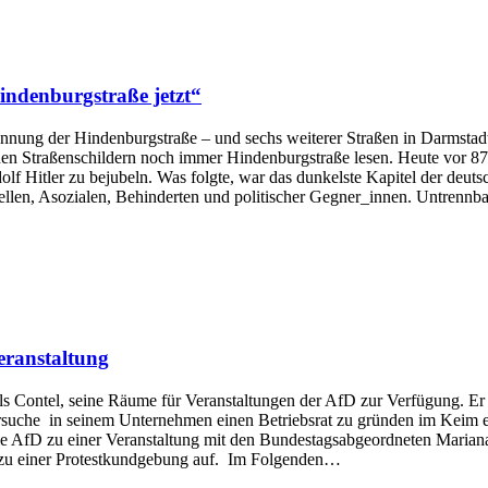
ndenburgstraße jetzt“
ennung der Hindenburgstraße – und sechs weiterer Straßen in Darmsta
en Straßenschildern noch immer Hindenburgstraße lesen. Heute vor 87
 Hitler zu bejubeln. Was folgte, war das dunkelste Kapitel der deutsch
llen, Asozialen, Behinderten und politischer Gegner_innen. Untrenn
eranstaltung
s Contel, seine Räume für Veranstaltungen der AfD zur Verfügung. Er s
rsuche in seinem Unternehmen einen Betriebsrat zu gründen im Keim erst
 AfD zu einer Veranstaltung mit den Bundestagsabgeordneten Mariana
f zu einer Protestkundgebung auf. Im Folgenden…