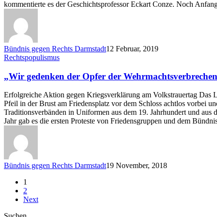
kommentierte es der Geschichtsprofessor Eckart Conze. Noch Anfa
Bündnis gegen Rechts Darmstadt
12 Februar, 2019
„Wir
Rechtspopulismus
gedenken
der
„Wir gedenken der Opfer der Wehrmachtsverbreche
Opfer
der
Erfolgreiche Aktion gegen Kriegsverklärung am Volkstrauertag Das
Wehrmachtsverbrechen“
Pfeil in der Brust am Friedensplatz vor dem Schloss achtlos vorbei 
Traditionsverbänden in Uniformen aus dem 19. Jahrhundert und aus 
Jahr gab es die ersten Proteste von Friedensgruppen und dem Bünd
Bündnis gegen Rechts Darmstadt
19 November, 2018
1
2
Next
Suchen