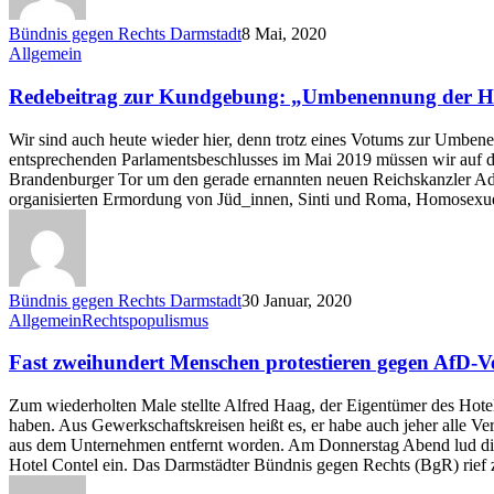
Bündnis gegen Rechts Darmstadt
8 Mai, 2020
Redebeitrag
Allgemein
zur
Kundgebung:
Redebeitrag zur Kundgebung: „Umbenennung der Hi
„Umbenennung
der
Wir sind auch heute wieder hier, denn trotz eines Votums zur Umben
Hindenburgstraße
entsprechenden Parlamentsbeschlusses im Mai 2019 müssen wir auf d
jetzt“
Brandenburger Tor um den gerade ernannten neuen Reichskanzler Adolf
organisierten Ermordung von Jüd_innen, Sinti und Roma, Homosexue
Bündnis gegen Rechts Darmstadt
30 Januar, 2020
Fast
Allgemein
Rechtspopulismus
zweihundert
Menschen
Fast zweihundert Menschen protestieren gegen AfD-V
protestieren
gegen
Zum wiederholten Male stellte Alfred Haag, der Eigentümer des Hotel
AfD-
haben. Aus Gewerkschaftskreisen heißt es, er habe auch jeher alle Ve
Veranstaltung
aus dem Unternehmen entfernt worden. Am Donnerstag Abend lud die
Hotel Contel ein. Das Darmstädter Bündnis gegen Rechts (BgR) rie