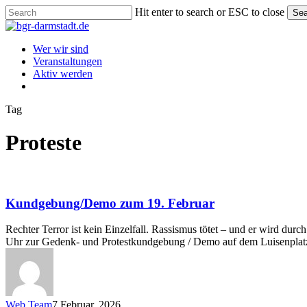
Skip
Hit enter to search or ESC to close
Sea
to
Close
main
Search
content
Menu
Wer wir sind
Veranstaltungen
Aktiv werden
instagram
Tag
Proteste
Kundgebung/Demo
zum
19.
Kundgebung/Demo zum 19. Februar
Februar
Rechter Terror ist kein Einzelfall. Rassismus tötet – und er wird d
Uhr zur Gedenk- und Protestkundgebung / Demo auf dem Luisenplatz
Web Team
7 Februar, 2026